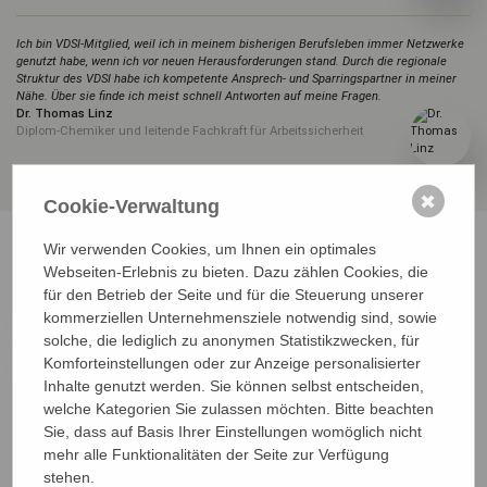
Ich bin VDSI-Mitglied, weil ich in meinem bisherigen Berufsleben immer Netzwerke
genutzt habe, wenn ich vor neuen Herausforderungen stand. Durch die regionale
Struktur des VDSI habe ich kompetente Ansprech- und Sparringspartner in meiner
Nähe. Über sie finde ich meist schnell Antworten auf meine Fragen.
Dr. Thomas Linz
Diplom-Chemiker und leitende Fachkraft für Arbeitssicherheit
✖
Cookie-Verwaltung
Wir verwenden Cookies, um Ihnen ein optimales
Webseiten-Erlebnis zu bieten. Dazu zählen Cookies, die
für den Betrieb der Seite und für die Steuerung unserer
kommerziellen Unternehmensziele notwendig sind, sowie
Netzwerk
solche, die lediglich zu anonymen Statistikzwecken, für
Werden Sie Teil eines breiten Netzwerks und tauschen Sie sich mit anderen
Komforteinstellungen oder zur Anzeige personalisierter
Experten aus – direkt vor Ort in den Regionen oder online auf unserer
Inhalte genutzt werden. Sie können selbst entscheiden,
Plattform
VDSInet
.
welche Kategorien Sie zulassen möchten. Bitte beachten
Diskutieren Sie mit Fachleuten anderer Unternehmen und Branchen über
Sie, dass auf Basis Ihrer Einstellungen womöglich nicht
aktuelle Themen und profitieren Sie von deren Know-How. Oder informieren
mehr alle Funktionalitäten der Seite zur Verfügung
Sie sich bei den
Fachbereichen
über komplexe Fragen unterschiedlicher
stehen.
Fachgebiete.