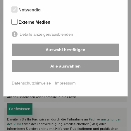
Zertifizierte Weiterbildung
Notwendig
Durch die Teilnahme an Fachveranstaltungen, auch außerhalb des
Externe Medien
Verbands, können Sie VDSI-Punkte sammeln und durch den
VDSI-
Weiterbildungsnachweis
dokumentieren lassen. Mit dem Nachweis haben
Details anzeigen/ausblenden
Sie die Möglichkeit zu zeigen, dass Sie Ihr Fachwissen kontinuierlich
auf
dem aktuellen Stand
halten – ein wichtiger Vorteil für Ihre Karriere oder
Kundengewinnung.
Auswahl bestätigen
Starthilfe für Studierende und Sifa in Ausbildung
Sie studieren oder sind Sifa in Ausbildung? Dann beteiligen Sie sich an der
Alle auswählen
VDSI-Gemeinschaft und profitieren Sie von der Erfahrung unserer Mitglieder.
Als Sifa in Ausbildung sind Sie bis zum Abschluss Ihrer Ausbildung
beitragsfrei
und können alle Vorteile des VDSI unverbindlich kennenlernen.
Datenschutzhinweise
Impressum
Ebenfalls beitragsfrei sind Studierende. Der
Fachbereich "Studierende"
steht
ihnen zur Seite steht und vermittelt bspw. Praktikumsstellen, Themen für
Abschlussarbeiten oder Kontakte in die Praxis.
Fachwissen
Erweitern Sie Ihr Fachwissen durch die Teilnahme an
Fachveranstaltungen
des VDSI
sowie der Fachvereinigung Arbeitssicherheit (FASI) oder
informieren Sie sich
online mit Hilfe von Publikationen und praktischen