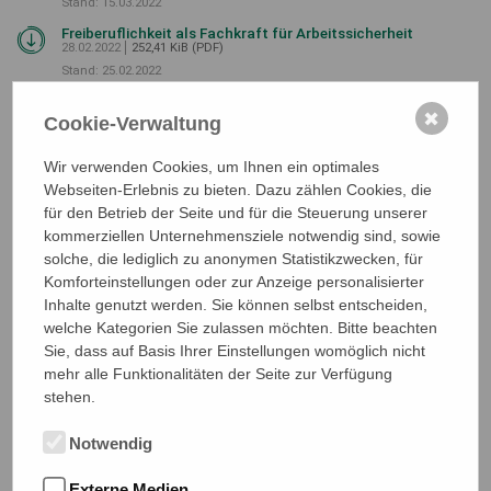
Stand: 15.03.2022
Freiberuflichkeit als Fachkraft für Arbeitssicherheit
28.02.2022
252,41 KiB (PDF)
Stand: 25.02.2022
11 Thesen zur Gefährdungsbeurteilung
✖
28.11.2018
773,50 KiB (PDF)
Cookie-Verwaltung
Stellungnahme von DGAUM und VDSI zu Grundlagen der Prävention
und Gesundheitsförderung am Arbeitsplatz Stand: 19.09.2018
Wir verwenden Cookies, um Ihnen ein optimales
Zur Rolle der Sifa in der Arbeitswelt 4.0
Webseiten-Erlebnis zu bieten. Dazu zählen Cookies, die
28.11.2018
175,26 KiB (PDF)
für den Betrieb der Seite und für die Steuerung unserer
Zur Rolle der Fachkraft für Arbeitssicherheit in der Arbeitswelt 4.0
kommerziellen Unternehmensziele notwendig sind, sowie
Stand: 20.08.2018
solche, die lediglich zu anonymen Statistikzwecken, für
Weiterentwicklung des Arbeitssicherheitsgesetzes und
Komforteinstellungen oder zur Anzeige personalisierter
der DGUV Vorschrift 2
Inhalte genutzt werden. Sie können selbst entscheiden,
28.11.2018
205,15 KiB (PDF)
welche Kategorien Sie zulassen möchten. Bitte beachten
Stand: 14.09.2017
Sie, dass auf Basis Ihrer Einstellungen womöglich nicht
Legal position of the occupational safety specialist in the
mehr alle Funktionalitäten der Seite zur Verfügung
company
stehen.
28.11.2018
125,10 KiB (PDF)
Stand: 30.09.2016
Notwendig
Rechtliche Stellung der Fachkraft für Arbeitssicherheit
28.11.2018
156,26 KiB (PDF)
Externe Medien