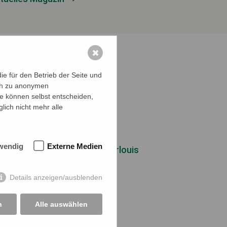
✖
e für den Betrieb der Seite und
ich zu anonymen
ie können selbst entscheiden,
lich nicht mehr alle
wendig
Externe Medien
mal bei nobilia Küchen in Saarlouis
Details anzeigen/ausblenden
n
Alle auswählen