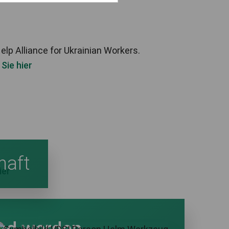
elp Alliance for Ukrainian Workers.
 Sie hier
haft
ier