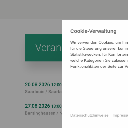
Cookie-Verwaltung
Wir verwenden Cookies, um Ihne
Veranstaltungen
Au
für die Steuerung unserer komm
Statistikzwecken, für Komfortei
welche Kategorien Sie zulassen 
Funktionalitäten der Seite zur 
20.08.2026
12:00
- 16:00 Uhr
Saarlouis / Saarland
27.08.2026
13:00
- 15:00 Uhr
Barsinghausen / Niedersachsen
Datenschutzhinweise
Impres