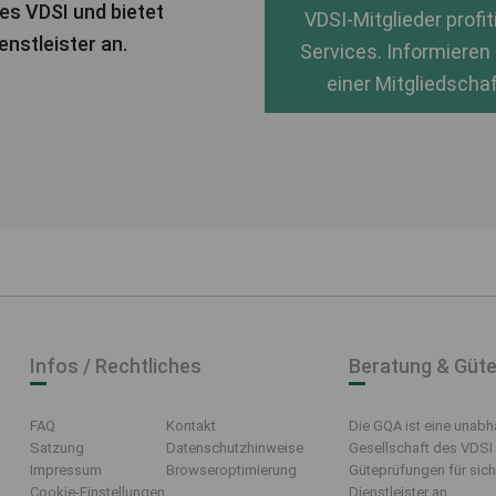
es VDSI und bietet
VDSI-Mitglieder prof
nstleister an.
Services. Informieren 
einer Mitgliedschaf
Infos / Rechtliches
Beratung & Güt
FAQ
Kontakt
Die GQA ist eine unab
Satzung
Datenschutzhinweise
Gesellschaft des VDSI 
Impressum
Browseroptimierung
Güteprüfungen für sich
Cookie-Einstellungen
Dienstleister an.