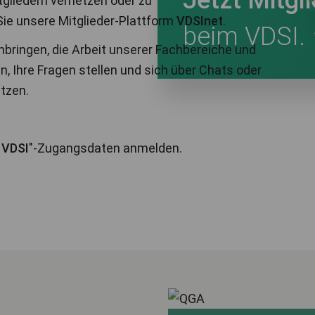
Jetzt Mitgl
tgliedern vernetzen oder zu
e unsere Mitglieder-Plattform
VDSInet
.
beim VDSI.
nbringen, die Arbeit unserer Fachbereiche und
, Ihre Fragen stellen und sich über Chats oder
tzen.
 VDSI
"-Zugangsdaten anmelden.