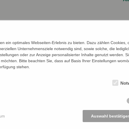
n ein optimales Webseiten-Erlebnis zu bieten. Dazu zählen Cookies, di
gust
erziellen Unternehmensziele notwendig sind, sowie solche, die ledigl
nstellungen oder zur Anzeige personalisierter Inhalte genutzt werden. S
möchten. Bitte beachten Sie, dass auf Basis Ihrer Einstellungen womög
Verfügung stehen.
Not
3. Fortbildung der Region Saarland in Präsenz - dies
Region Saarland
neue EU-Maschinenverordnung (EU) 2023/1230
sum
Auswahl bestätige