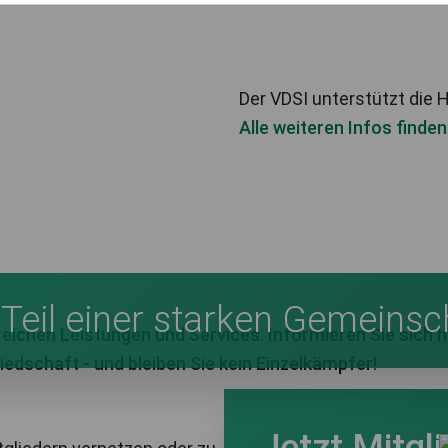
Der VDSI unterstützt die H
Alle weiteren Infos finden
 Teil einer starken Gemeinsc
eichen Leistungen und Services. Informieren Sie sich h
iedschaft - und bleiben Sie kein Einzelkämpfer!