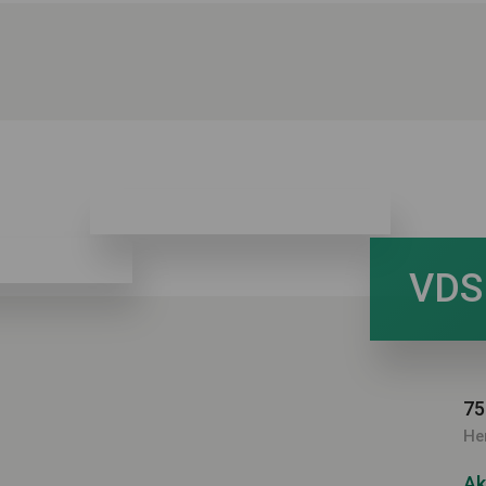
VDSI
75
He
Ak