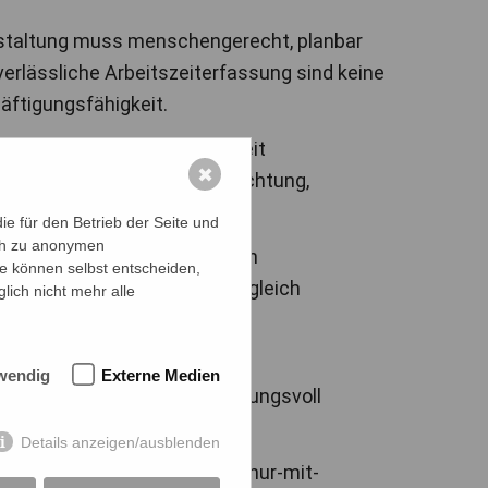
tgestaltung muss menschengerecht, planbar
 verlässliche Arbeitszeiterfassung sind keine
äftigungsfähigkeit.
VDSI-Position: Wer Arbeitszeit
✖
ondere dort, wo Arbeitsverdichtung,
 Tätigkeiten bestehen.
e für den Betrieb der Seite und
ich zu anonymen
ine konsequente Orientierung an
ie können selbst entscheiden,
he Praxis, sondern schützt zugleich
lich nicht mehr alle
h dafür einsetzen, dass
wendig
Externe Medien
espielt, sondern verantwortungsvoll
Details anzeigen/ausblenden
mitteilungen/modernisierung-nur-mit-