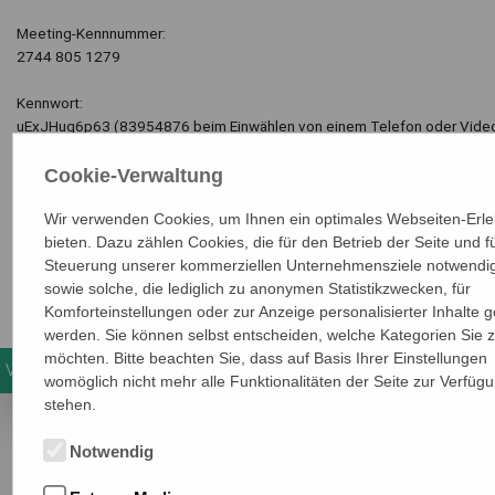
Meeting-Kennnummer:
2744 805 1279
Kennwort:
uExJHuq6p63 (83954876 beim Einwählen von einem Telefon oder Vide
Über Videosystem beitreten
Cookie-Verwaltung
Wählen Sie 27448051279@vdsius.webex.com
Sie können auch 62.109.219.4 wählen und Ihre Meeting-Kennnummer ei
Wir verwenden Cookies, um Ihnen ein optimales Webseiten-Erle
bieten. Dazu zählen Cookies, die für den Betrieb der Seite und fü
Über Telefon beitreten
Steuerung unserer kommerziellen Unternehmensziele notwendig
+49-619-6781-9736 Germany Toll
sowie solche, die lediglich zu anonymen Statistikzwecken, für
Zugriffscode: 2744 805 1279
Komforteinstellungen oder zur Anzeige personalisierter Inhalte g
werden. Sie können selbst entscheiden, welche Kategorien Sie 
möchten. Bitte beachten Sie, dass auf Basis Ihrer Einstellungen
Veranstaltungsdetails
womöglich nicht mehr alle Funktionalitäten der Seite zur Verfüg
stehen.
Wann
Notwendig
4.06.2026
14:00
- 16:00 Uhr