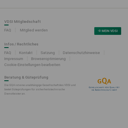
VDSI Mitgliedschaft
FAQ
Mitglied werden
MEIN VDSI
Infos / Rechtliches
FAQ
Kontakt
Satzung
Datenschutzhinweise
Impressum
Browseroptimierung
Cookie-Einstellungen bearbeiten
Beratung & Güteprüfung
Die GQA ist eine unabhängige Gesellschaft des VDSI und
bietet Güteprüfungen für sicherheitstechnische
Dienstleister an.