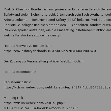
Prof. Dr. Christoph Bördlein ist ausgewiesener Experte im Bereich Behav
Safety und vielen Sicherheitsfachkräften durch sein Buch „Verhaltensori
Arbeitssicherheit - Behavior Based Safety (BBS)“ bekannt. Prof. Bördlein 
über die Grundlagen und die Methode des BBS berichten, sondern er wir
Praxisbeispielen aufzeigen, wie die Umsetzung in Betrieben funktionier
welche Fallstricke es zu vermeiden gilt.
Hier der Verweis zu seinem Buch:
https://esv-elibrary.de/book/10.37307/b.978-3-503-20074-0
Der Zugang zur Veranstaltung ist über WebEx möglich:
Beitrittsinformationen
Registrierungslink:
https://vdsius.webex.com/weblink/register/r94317f1dcd367028d2
Meeting-Link:
https://vdsius.webex.com/vdsius/j.php?
MTID=m88a17aa60a68ab9d1e266d68132bde5f