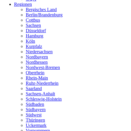
Regionen
Bergisches Land
Berlin/Brandenburg
Cottbus
Sachsen
Düsseldorf
Hamburg
Köln
Kurpfalz
Niedersachsen
Nordbayern
Nordhessen
Nordwest-Bremen
Oberrhein
Rhein-Main
Ruhr-Niederrhein
Saarland
Sachsen-Anhalt
Schleswig-Holstein
Südbaden
Südbayern
Südwest
Thüringen
Uckermark
Vorpommern