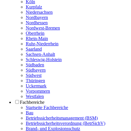
Köln
Kurpfalz
Niedersachsen
Nordbayern
Nordhessen
Nordwest-Bremen
Oberrhein
Rhein-Main
Ruhr-Niederrhein
Saarland
Sachsen-Anhalt
Schleswig-Holstein
Südbaden
Südbayern
Südwest
Thüringen
Uckermark
Vorpommern
Westfalen
Fachbereiche
Startseite Fachbereiche
Bau
Betriebssicherheitsmanagement (BSM)
Betriebssicherheitsverordnung (BetrSichV)
Brand- und Explosionsschutz