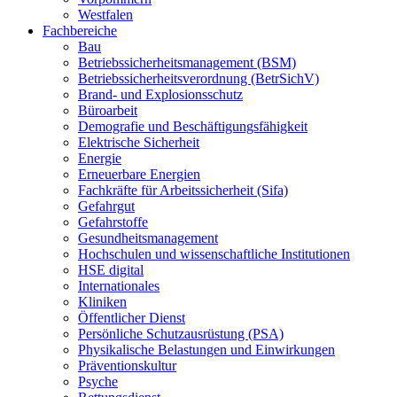
Westfalen
Fachbereiche
Bau
Betriebssicherheitsmanagement (BSM)
Betriebssicherheitsverordnung (BetrSichV)
Brand- und Explosionsschutz
Büroarbeit
Demografie und Beschäftigungsfähigkeit
Elektrische Sicherheit
Energie
Erneuerbare Energien
Fachkräfte für Arbeitssicherheit (Sifa)
Gefahrgut
Gefahrstoffe
Gesundheitsmanagement
Hochschulen und wissenschaftliche Institutionen
HSE digital
Internationales
Kliniken
Öffentlicher Dienst
Persönliche Schutzausrüstung (PSA)
Physikalische Belastungen und Einwirkungen
Präventionskultur
Psyche