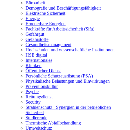
Büroarbeit
Demografie und Beschäftigungsfähigkeit
Elektrische Sicherheit
Energie
Erneuerbare Energien
Fachkräfte für Arbeitssicherheit (Sifa)
Gefahrgut
Gefahrstoffe
Gesundheitsmanagement
Hochschulen und wissenschaftliche Institutionen
HSE digital
Internationales
Kliniken
Öffentlicher Dienst
Persönliche Schutzausrüstung (PSA)
Physikalische Belastungen und Einwirkungen
Präventionskultur
Psyche
Rettungsdienst
Security
Strahlenschutz - Synergien in der betrieblichen
Sicherheit
Studierende
Thermische Abfallbehandlung
Umweltschutz