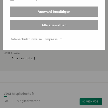
Veranstaltungsort
Klaas Alu-Kranbau GmbH
Auswahl bestätigen
Raiffeisenstraße 24
59387 Ascheberg
Alle auswählen
Kontakt
Andreas Kohaupt
Leitung Region
Datenschutzhinweise
Impressum
E-Mail:
andreas.kohaupt@adug.de
Telefon:
01603424864
VDSI Punkte
Arbeitsschutz:
1
VDSI Mitgliedschaft
FAQ
Mitglied werden
MEIN VDSI