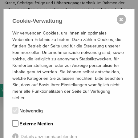
Krane, Schrägaufzüge und Höhenzugangstechnik. Im Rahmen der
Führung erhalten die Teilnehmenden praxisnahe Einblicke in Fertigung,
technische Entwicklungen und betriebliche Abläufe. Dabei steht auch
✖
Cookie-Verwaltung
die Frage im Fokus, welche Rolle Arbeitssicherheit, Ergonomie und
sichere Prozesse bei der Herstellung und Anwendung moderner
Wir verwenden Cookies, um Ihnen ein optimales
Krantechnik spielen.
Webseiten-Erlebnis zu bieten. Dazu zählen Cookies, die
für den Betrieb der Seite und für die Steuerung unserer
Die Veranstaltung bietet eine gute Gelegenheit, Technik live zu
kommerziellen Unternehmensziele notwendig sind, sowie
erleben, sich fachlich auszutauschen und Impulse für die eigene
solche, die lediglich zu anonymen Statistikzwecken, für
Präventions- und Sicherheitsarbeit mitzunehmen.
Komforteinstellungen oder zur Anzeige personalisierter
Inhalte genutzt werden. Sie können selbst entscheiden,
Die Teilnehmerzahl ist auf 12 bis 20 Personen begrenzt.
welche Kategorien Sie zulassen möchten. Bitte beachten
Sie, dass auf Basis Ihrer Einstellungen womöglich nicht
Veranstaltungsdetails
mehr alle Funktionalitäten der Seite zur Verfügung
stehen.
Notwendig
Wann
8.12.2026
15:00
- 17:00 Uhr
Externe Medien
Veranstalter
Region Westfalen
Details anzeigen/ausblenden