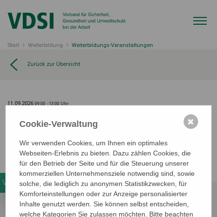
Start
Weiterbildung
Weiterbildungs-Veranstaltungen
Zurück zur Übersicht
11.09.2026
09:00
- 13:00 Uhr
3. Fortbildungsveranstaltung 2026
✖
Cookie-Verwaltung
Wir verwenden Cookies, um Ihnen ein optimales
virtuelle Tagung
Webseiten-Erlebnis zu bieten. Dazu zählen Cookies, die
Details zur Anmeldung folgen.
für den Betrieb der Seite und für die Steuerung unserer
kommerziellen Unternehmensziele notwendig sind, sowie
Veranstaltungsdetails
solche, die lediglich zu anonymen Statistikzwecken, für
Komforteinstellungen oder zur Anzeige personalisierter
Inhalte genutzt werden. Sie können selbst entscheiden,
welche Kategorien Sie zulassen möchten. Bitte beachten
Wann