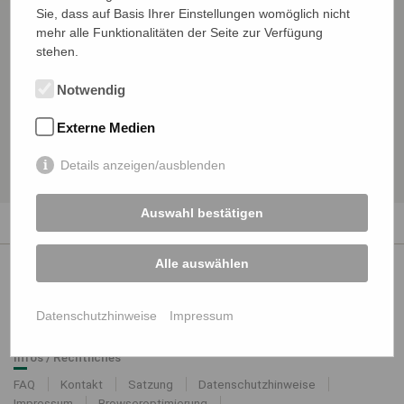
11.09.2026
09:00
- 13:00 Uhr
Sie, dass auf Basis Ihrer Einstellungen womöglich nicht
mehr alle Funktionalitäten der Seite zur Verfügung
Veranstalter
stehen.
Region Südwest
Veranstaltungsort
Notwendig
Online-Veranstaltung
Externe Medien
VDSI Punkte
Arbeitsschutz:
1
Details anzeigen/ausblenden
Auswahl bestätigen
Alle auswählen
VDSI Mitgliedschaft
FAQ
Mitglied werden
Datenschutzhinweise
Impressum
MEIN VDSI
Infos / Rechtliches
FAQ
Kontakt
Satzung
Datenschutzhinweise
Impressum
Browseroptimierung