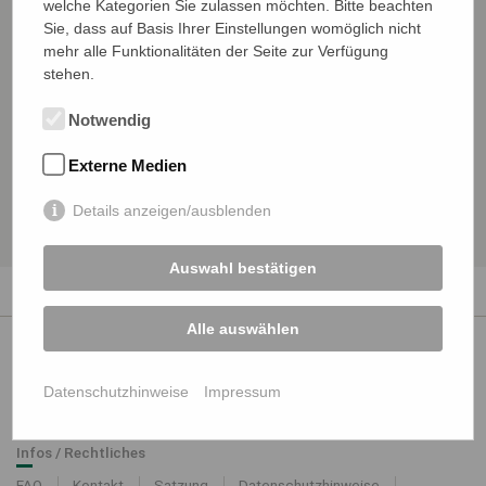
welche Kategorien Sie zulassen möchten. Bitte beachten
Veranstalter
Sie, dass auf Basis Ihrer Einstellungen womöglich nicht
Region Südwest
mehr alle Funktionalitäten der Seite zur Verfügung
stehen.
Veranstaltungsort
FILharmonie Filderstadt
Notwendig
Tübinger Str. 40
70794 Filderstadt
Externe Medien
VDSI Punkte
Arbeitsschutz:
1
Details anzeigen/ausblenden
Auswahl bestätigen
Alle auswählen
VDSI Mitgliedschaft
Datenschutzhinweise
Impressum
FAQ
Mitglied werden
MEIN VDSI
Infos / Rechtliches
FAQ
Kontakt
Satzung
Datenschutzhinweise