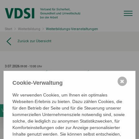
Start
Weiterbildung
Weiterbildungs-Veranstaltungen
Zurück zur Übersicht
3.07.2026
09:00
- 13:00 Uhr
Neue Maschinenverordnung
✖
Cookie-Verwaltung
Präsenztagung der Region Südwest
Wir verwenden Cookies, um Ihnen ein optimales
Webseiten-Erlebnis zu bieten. Dazu zählen Cookies, die
für den Betrieb der Seite und für die Steuerung unserer
Veranstaltungsdetails
kommerziellen Unternehmensziele notwendig sind, sowie
solche, die lediglich zu anonymen Statistikzwecken, für
Komforteinstellungen oder zur Anzeige personalisierter
Wann
Inhalte genutzt werden. Sie können selbst entscheiden,
3.07.2026
09:00
- 13:00 Uhr